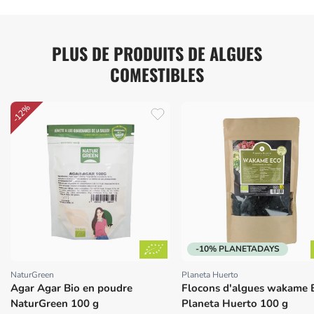
PLUS DE PRODUITS DE ALGUES
COMESTIBLES
-12%
-10% PLANETADAYS
NaturGreen
Planeta Huerto
Proveedor:
Proveedor:
Agar Agar Bio en poudre
Flocons d'algues wakame
NaturGreen 100 g
Planeta Huerto 100 g