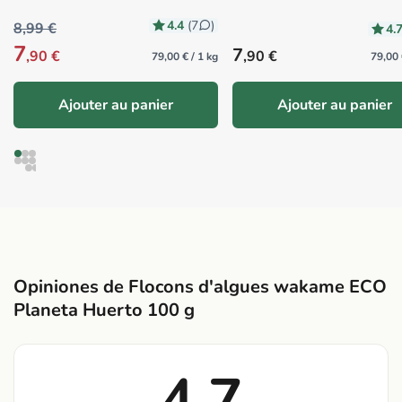
4.4
(7
)
8,99 €
4.
7
Precio habitual
7
,90 €
,90 €
79,00 € / 1 kg
79,00 
Ajouter au panier
Ajouter au panier
Opiniones de Flocons d'algues wakame ECO
Planeta Huerto 100 g
4.7