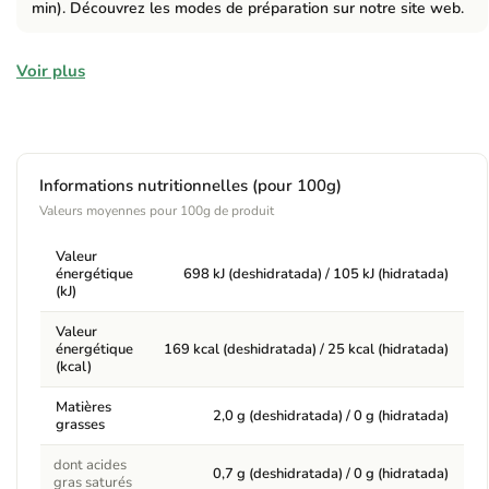
min). Découvrez les modes de préparation sur notre site web.
Ingrédients
Voir plus
Algue Wakame 100% végétal et écologique.
Allergènes
Informations nutritionnelles (pour 100g)
Contient :
Peut contenir des traces de sésame et de fruits secs.
Valeurs moyennes pour 100g de produit
Avertissements
Valeur
énergétique
698 kJ (deshidratada) / 105 kJ (hidratada)
*En raison de sa teneur élevée en iode, ne pas dépasser 1
(kJ)
g/personne par jour.
Valeur
énergétique
169 kcal (deshidratada) / 25 kcal (hidratada)
(kcal)
Matières
2,0 g (deshidratada) / 0 g (hidratada)
grasses
dont acides
0,7 g (deshidratada) / 0 g (hidratada)
gras saturés