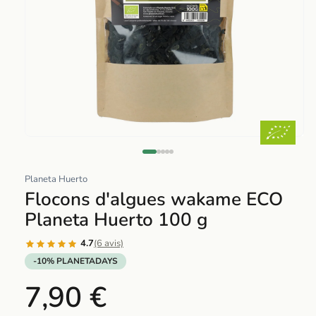
Abrir
elemento
multimedia
Planeta Huerto
1
Flocons d'algues wakame ECO
en
Planeta Huerto 100 g
una
ventana
4.7
(6 avis)
modal
-10% PLANETADAYS
7,90 €