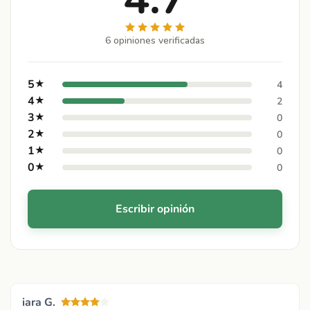
6 opiniones verificadas
5
★
4
4
★
2
3
★
0
2
★
0
1
★
0
0
★
0
Escribir opinión
iara G.