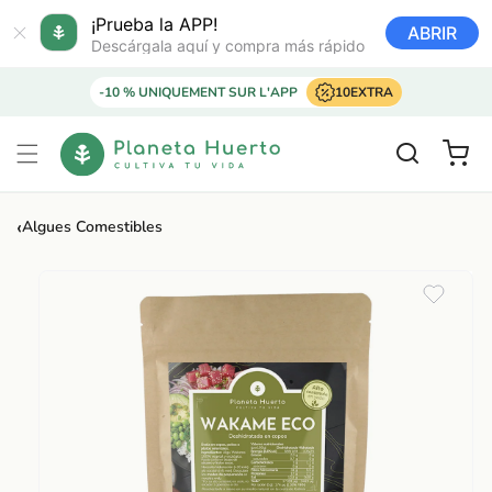
Ir
directamente
¡Prueba la APP!
ABRIR
al contenido
Descárgala aquí y compra más rápido
-10 % UNIQUEMENT SUR L'APP
10EXTRA
Carrito
‹
Algues Comestibles
Ir
directamente
a la
información
del producto