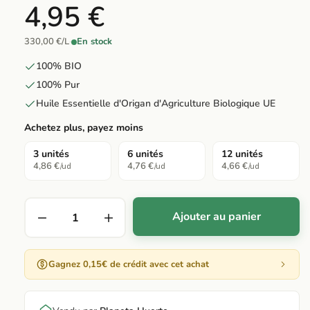
4,95 €
330,00 €/L
·
En stock
100% BIO
100% Pur
Huile Essentielle d'Origan d'Agriculture Biologique UE
Achetez plus, payez moins
3 unités
6 unités
12 unités
4,86 €
4,76 €
4,66 €
/ud
/ud
/ud
Ajouter au panier
Gagnez 0,15€ de crédit avec cet achat