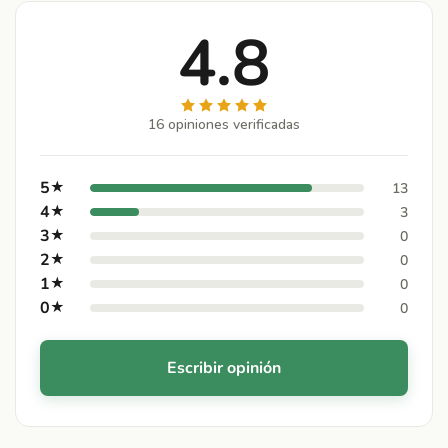
4.8
16 opiniones verificadas
5
★
13
4
★
3
3
★
0
2
★
0
1
★
0
0
★
0
Escribir opinión