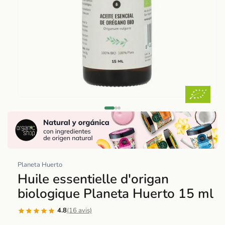
Abrir
elemento
multimedia
1
en
una
Planeta Huerto
ventana
Huile essentielle d'origan
modal
biologique Planeta Huerto 15 ml
4.8
(16 avis)