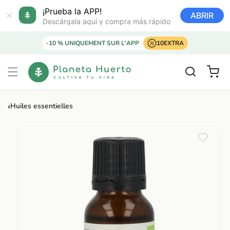
Ir
directamente
¡Prueba la APP!
ABRIR
al contenido
Descárgala aquí y compra más rápido
-10 % UNIQUEMENT SUR L'APP
10EXTRA
Carrito
‹
Huiles essentielles
Ir
directamente
a la
información
del producto