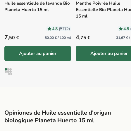
Huile essentielle de lavande Bio
Menthe Poivrée Huile
Planeta Huerto 15 ml
Essentielle Bio Planeta Hu
15 ml
4.8
4.8
(57
)
Precio habitual
Precio habitual
7
4
,50 €
,75 €
50,00 € / 100 ml
31,67 € 
Ajouter au panier
Ajouter au panier
Opiniones de Huile essentielle d'origan
biologique Planeta Huerto 15 ml