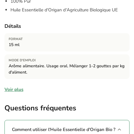
100% Pur
Huile Essentielle d'Origan d'Agriculture Biologique UE
Détails
FORMAT
15 ml
MODE D'EMPLOI
Arôme alimentaire. Usage oral. Mélanger 1-2 gouttes par kg
d'aliment.
Ingrédients
Voir plus
100% Aceite Esencial de Orégano*. *Agricultura biológica.
Questions fréquentes
Avertissements
Ne pas dépasser la dose recommandée. Tenir hors de portée
des enfants. Conservation : Conserver bien fermé, dans un
Comment utiliser l'Huile Essentielle d'Origan Bio ?