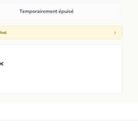
Temporairement épuisé
chat
9€