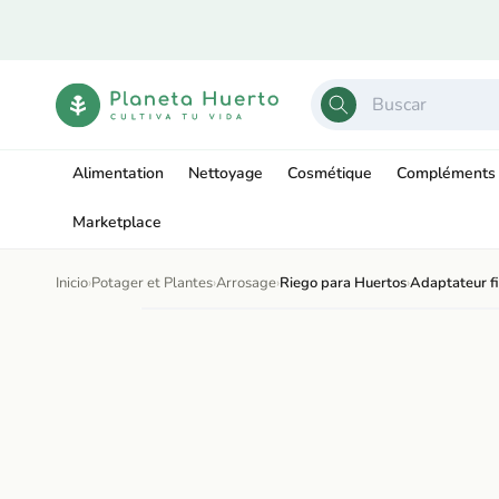
Ir
directamente
al contenido
Alimentation
Nettoyage
Cosmétique
Compléments 
Marketplace
Inicio
›
Potager et Plantes
›
Arrosage
›
Riego para Huertos
›
Adaptateur fi
Ir
directamente
Abrir
a la
elemento
información
multimedia
del producto
1
en
una
ventana