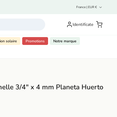
P
France | EUR €
a
y
Inicia
s
sesión o
Carrito
Identifícate
/
regístrate
r
é
g
ion solaire
Promotions
Notre marque
i
o
n
emelle 3/4" x 4 mm Planeta Huerto