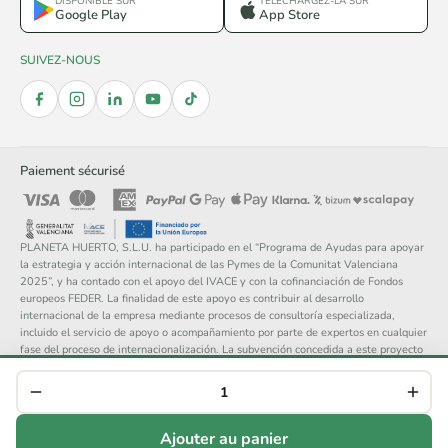
DISPONIBLE SUR
TÉLÉCHARGEZ-LA SUR
Google Play
App Store
SUIVEZ-NOUS
Paiement sécurisé
PLANETA HUERTO, S.L.U. ha participado en el “Programa de Ayudas para apoyar
la estrategia y acción internacional de las Pymes de la Comunitat Valenciana
2025”, y ha contado con el apoyo del IVACE y con la cofinanciación de Fondos
europeos FEDER. La finalidad de este apoyo es contribuir al desarrollo
internacional de la empresa mediante procesos de consultoría especializada,
incluido el servicio de apoyo o acompañamiento por parte de expertos en cualquier
fase del proceso de internacionalización. La subvención concedida a este proyecto
asciende a 14.148 €.
© 2026 Planeta Huerto, S.L. — Tous droits réservés.
Mentions légales
Politique de confidentialité
Cookies
Conditions générales
Ajouter au panier