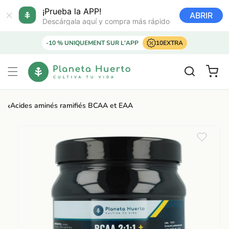
Ir
directamente
¡Prueba la APP!
ABRIR
al contenido
Descárgala aquí y compra más rápido
-10 % UNIQUEMENT SUR L'APP
10EXTRA
Carrito
‹
Acides aminés ramifiés BCAA et EAA
Ir
directamente
a la
información
del producto