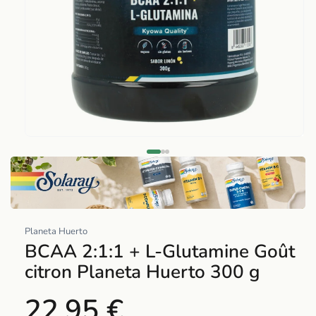
Abrir
elemento
multimedia
1
en
una
Planeta Huerto
ventana
BCAA 2:1:1 + L-Glutamine Goût
modal
citron Planeta Huerto 300 g
22,95 €