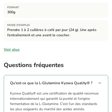
FORMAT
300g
MODE D'EMPLOI
Prendre 1 à 2 cuillères à café par jour (24 g). Une après
l'entraînement et une avant le coucher.
Ingrédients
Voir plus
L-Leucine, L-Isoleucine, L-Valine, L-Glutamine (Kyowa
Quality®), maltodextrine, arôme de citron, acidifiant (Acide
Questions fréquentes
citrique), Vitamine C et édulcorant (sucralose).
Avertissements
Qu'est-ce que la L-Glutamine Kyowa Quality® ?
Conserver dans un endroit frais et sec. Tenir hors de la portée
Kyowa Quality® est une certification de qualité reconnue
des jeunes enfants. Les compléments alimentaires ne doivent
internationalement qui garantit la pureté et l'origine
pas être utilisés comme substitut d'un régime alimentaire
fermentative de la L-Glutamine. C'est l'un des standards
équilibré. Ne pas dépasser la dose quotidienne expressément
les plus exigeants du marché des acides aminés.