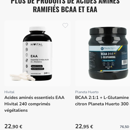
PLUS DE PRODUITS DE ACIDES AMINÉS
RAMIFIÉS BCAA ET EAA
Hivital
Planeta Huerto
Proveedor:
Proveedor:
Acides aminés essentiels EAA
BCAA 2:1:1 + L-Glutamine
Hivital 240 comprimés
citron Planeta Huerto 300
végétaliens
Precio habitual
Precio habitual
22
22
,90 €
,95 €
76,50 